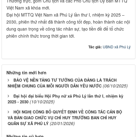
Thường trực, gồm Chủ tịch và các Phó Chủ tịch Ủy ban MTTQ
Việt Nam xã khóa mới.
Đại hội MTTQ Việt Nam xã Phú Lý lần thư I, nhiệm kỳ 2025 –
2030, phiên thứ nhất đã thành công tốt đẹp, hoàn thành các nội
dung quan trọng về công tác nhân sự, tạo tiền đề để tổ chức
phiên chính thức trong thời gian tới.
Tác giả:
UBND xã Phú Lý
Những tin mới hơn
BẢO VỆ NỀN TẢNG TƯ TƯỞNG CỦA ĐẢNG LÀ TRÁCH
(06/10/2025)
NHIỆM CHUNG CỦA MỖI NGƯỜI DÂN YÊU NƯỚC
Đại hội đại biểu Hội Phụ nữ xã Phú Lý lần thứ I, nhiệm kỳ
(10/10/2025)
2025 - 2030
HỘI NGHỊ CÔNG BỐ QUYẾT ĐỊNH VỀ CÔNG TÁC CÁN BỘ
VÀ BÀN GIAO CHỨC VỤ CHỈ HUY TRƯỞNG BAN CHỈ HUY
(20/01/2026)
QUÂN SỰ XÃ PHÚ LÝ
Những tin cũ hơn