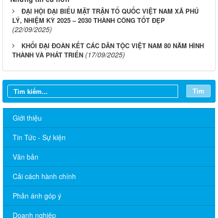
ĐẠI HỘI ĐẠI BIỂU MẶT TRẬN TỔ QUỐC VIỆT NAM XÃ PHÚ
LÝ, NHIỆM KỲ 2025 – 2030 THÀNH CÔNG TỐT ĐẸP
(22/09/2025)
KHỐI ĐẠI ĐOÀN KẾT CÁC DÂN TỘC VIỆT NAM 80 NĂM HÌNH
(17/09/2025)
THÀNH VÀ PHÁT TRIỂN
Tìm
Giới thiệu
Tin Tức - Sự kiện
Văn bản
Cải cách hành chính
Phản ánh góp ý
Lịch làm việc của UBND xã Phú Lý từ ngày 24/11 đến ngày
28/11/2025
Doanh nghiệp