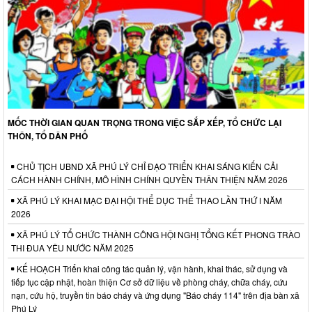
MỐC THỜI GIAN QUAN TRỌNG TRONG VIỆC SẮP XẾP, TỔ CHỨC LẠI
THÔN, TỔ DÂN PHỐ
CHỦ TỊCH UBND XÃ PHÚ LÝ CHỈ ĐẠO TRIỂN KHAI SÁNG KIẾN CẢI
CÁCH HÀNH CHÍNH, MÔ HÌNH CHÍNH QUYỀN THÂN THIỆN NĂM 2026
XÃ PHÚ LÝ KHAI MẠC ĐẠI HỘI THỂ DỤC THỂ THAO LẦN THỨ I NĂM
2026
XÃ PHÚ LÝ TỔ CHỨC THÀNH CÔNG HỘI NGHỊ TỔNG KẾT PHONG TRÀO
THI ĐUA YÊU NƯỚC NĂM 2025
KẾ HOẠCH Triển khai công tác quản lý, vận hành, khai thác, sử dụng và
tiếp tục cập nhật, hoàn thiện Cơ sở dữ liệu về phòng cháy, chữa cháy, cứu
nạn, cứu hộ, truyền tin báo cháy và ứng dụng "Báo cháy 114" trên địa bàn xã
Phú Lý