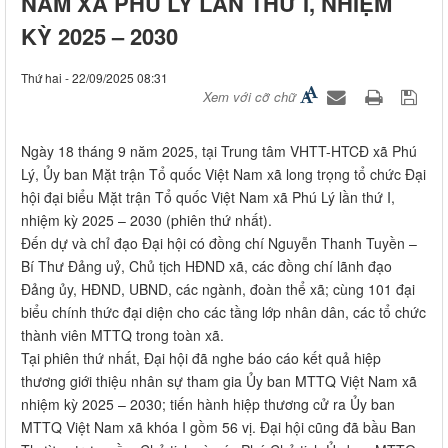
NAM XÃ PHÚ LÝ LẦN THƯ I, NHIỆM
KỲ 2025 – 2030
Thứ hai - 22/09/2025 08:31
Xem với cỡ chữ
Ngày 18 tháng 9 năm 2025, tại Trung tâm VHTT-HTCĐ xã Phú
Lý, Ủy ban Mặt trận Tổ quốc Việt Nam xã long trọng tổ chức Đại
hội đại biểu Mặt trận Tổ quốc Việt Nam xã Phú Lý lần thứ I,
nhiệm kỳ 2025 – 2030 (phiên thứ nhất).
Đến dự và chỉ đạo Đại hội có đồng chí Nguyễn Thanh Tuyền –
Bí Thư Đảng uỷ, Chủ tịch HĐND xã, các đồng chí lãnh đạo
Đảng ủy, HĐND, UBND, các ngành, đoàn thể xã; cùng 101 đại
biểu chính thức đại diện cho các tầng lớp nhân dân, các tổ chức
thành viên MTTQ trong toàn xã.
Tại phiên thứ nhất, Đại hội đã nghe báo cáo kết quả hiệp
thương giới thiệu nhân sự tham gia Ủy ban MTTQ Việt Nam xã
nhiệm kỳ 2025 – 2030; tiến hành hiệp thương cử ra Ủy ban
MTTQ Việt Nam xã khóa I gồm 56 vị. Đại hội cũng đã bầu Ban