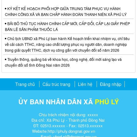
KÝ KẾT KẾ HOẠCH PHỐI HỢP GIỮA TRUNG TÂM PHỤC VỤ HÀNH
CHÍNH CÔNG XÃ VÀ BAN CHẤP HÀNH ĐOÀN THANH NIÊN XÃ PHÚ LÝ
BÃI BỎ THỦ TỤC HÀNH CHÍNH CẤP MỚI, CẤP ĐỔI, CẤP LẠI GIẤY PHÉP
BÁN LẼ SẢN PHẨM THUỐC LÁ
Chủ tịch UBND xã Phú Lý ban hành Kế hoạch triển khai nhiệm vụ, chỉ tiêu
về cải cách TTHC, nâng cao chất lượng phục vụ người dân, doanh nghiệp
trong giải quyết TTHC, dịch vụ công gắn với chuyển đổi số năm 2026
Truyền thông, quảng bá về khoa học, công nghệ, đổi mới sáng tạo và
chuyển đổi số tỉnh Đồng Nai năm 2026
Trang chủ
Cấu trúc trang
Liên hệ
Đăng nhập
ỦY BAN NHÂN DÂN XÃ
PHÚ LÝ
Chịu trách nhiệm nội dung: xxxxx
Địa chỉ: Xã Phú Lý - Thành phố Đồng Nai
ĐT: 02513.xxxxxx - Fax: 02513.xxxxxx
Website:http://phuly.dongnai.gov.vn
Email: ubnd-pl@dongnai.gov.vn​