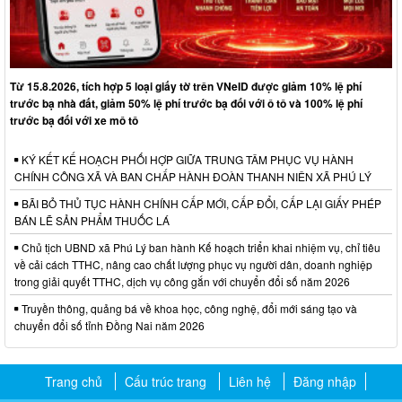
Từ 15.8.2026, tích hợp 5 loại giấy tờ trên VNeID được giảm 10% lệ phí
trước bạ nhà đất, giảm 50% lệ phí trước bạ đối với ô tô và 100% lệ phí
trước bạ đối với xe mô tô
KÝ KẾT KẾ HOẠCH PHỐI HỢP GIỮA TRUNG TÂM PHỤC VỤ HÀNH
CHÍNH CÔNG XÃ VÀ BAN CHẤP HÀNH ĐOÀN THANH NIÊN XÃ PHÚ LÝ
BÃI BỎ THỦ TỤC HÀNH CHÍNH CẤP MỚI, CẤP ĐỔI, CẤP LẠI GIẤY PHÉP
BÁN LẼ SẢN PHẨM THUỐC LÁ
Chủ tịch UBND xã Phú Lý ban hành Kế hoạch triển khai nhiệm vụ, chỉ tiêu
về cải cách TTHC, nâng cao chất lượng phục vụ người dân, doanh nghiệp
trong giải quyết TTHC, dịch vụ công gắn với chuyển đổi số năm 2026
Truyền thông, quảng bá về khoa học, công nghệ, đổi mới sáng tạo và
chuyển đổi số tỉnh Đồng Nai năm 2026
Trang chủ
Cấu trúc trang
Liên hệ
Đăng nhập