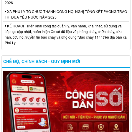
2026
XÃ PHÚ LÝ TỔ CHỨC THÀNH CÔNG HỘI NGHỊ TỔNG KẾT PHONG TRÀO
THI ĐUA YÊU NƯỚC NĂM 2025
KẾ HOẠCH Triển khai công tác quản lý, vận hành, khai thác, sử dụng và
tiếp tục cập nhật, hoàn thiện Cơ sở dữ liệu về phòng cháy, chữa cháy, cứu
nạn, cứu hộ, truyền tin báo cháy và ứng dụng "Báo cháy 114" trên địa bàn xã
Phú Lý
CHẾ ĐỘ, CHÍNH SÁCH - QUY ĐỊNH MỚI