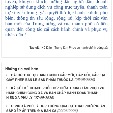
tuyến, khuyến khích, hướng dẫn người dân, doanh
nghiệp sử dụng dịch vụ công trực tuyến, thanh toán
trực tuyến trong giải quyết thủ tục hành chính; phổ
biến, thông tin sâu rộng, rộng rãi, kịp thời các văn
bản mới của Trung ương và của thành phố có liên
quan đến công tác cải cách hành chính và phục vụ
nhân dân./.
Tác giả:
Hồ Dần - Trung tâm Phục vụ hành chính công xã
Những tin mới hơn
BÃI BỎ THỦ TỤC HÀNH CHÍNH CẤP MỚI, CẤP ĐỔI, CẤP LẠI
(25/05/2026)
GIẤY PHÉP BÁN LẼ SẢN PHẨM THUỐC LÁ
KÝ KẾT KẾ HOẠCH PHỐI HỢP GIỮA TRUNG TÂM PHỤC VỤ
HÀNH CHÍNH CÔNG XÃ VÀ BAN CHẤP HÀNH ĐOÀN THANH
(27/05/2026)
NIÊN XÃ PHÚ LÝ
UBND XÃ PHÚ LÝ HỌP THÔNG QUA DỰ THẢO PHƯƠNG ÁN
(22/06/2026)
SẮP XẾP ẤP TRÊN ĐỊA BÀN XÃ