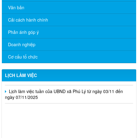
Văn bản
Cải cách hành chính
Phản ánh góp ý
Lịch làm việc của UBND xã Phú Lý từ ngày 24/11 đến ngày
28/11/2025
Doanh nghiệp
Lịch làm việc của UBND xã Phú Lý từ ngày 17/11 đến ngày
21/11/2025
Cơ cấu tổ chức
Lịch làm việc của UBND xã Phú Lý từ ngày 10/11 đến ngày
16/11/2025
LỊCH LÀM VIỆC
Lịch làm việc tuần của UBND xã Phú Lý từ ngày 03/11 đến
ngày 07/11/2025
UBND XÃ PHÚ LÝ HỌP THÔNG QUA DỰ THẢO PHƯƠNG ÁN
SẮP XẾP ẤP TRÊN ĐỊA BÀN XÃ