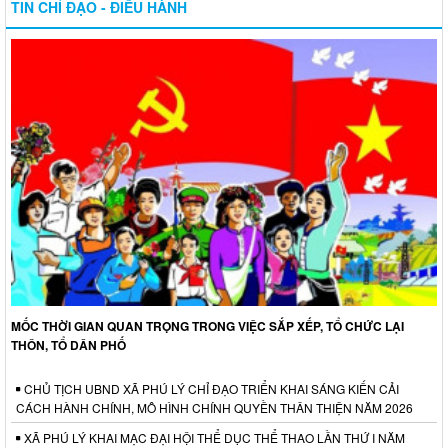
TIN CHỈ ĐẠO - ĐIỀU HÀNH
MỐC THỜI GIAN QUAN TRỌNG TRONG VIỆC SẮP XẾP, TỔ CHỨC LẠI
THÔN, TỔ DÂN PHỐ
CHỦ TỊCH UBND XÃ PHÚ LÝ CHỈ ĐẠO TRIỂN KHAI SÁNG KIẾN CẢI
CÁCH HÀNH CHÍNH, MÔ HÌNH CHÍNH QUYỀN THÂN THIỆN NĂM 2026
XÃ PHÚ LÝ KHAI MẠC ĐẠI HỘI THỂ DỤC THỂ THAO LẦN THỨ I NĂM