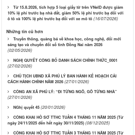
Từ 15.8.2026, tích hợp 5 loại giấy tờ trên VNeID được giảm
10% lệ phí trước bạ nhà đất, giảm 50% lệ phí trước bạ đối với
(16/07/2026)
ô tô và 100% lệ phí trước bạ đối với xe mô tô
Những tin cũ hơn
Truyền thông, quảng bá về khoa học, công nghệ, đổi mới
sáng tạo và chuyển đổi số tỉnh Đồng Nai năm 2026
(02/05/2026)
NGHỊ QUYẾT CÔNG BỐ DANH SÁCH CHÍNH THỨC_0001
(27/02/2026)
CHỦ TỊCH UBND XÃ PHÚ LÝ BAN HÀNH KẾ HOẠCH CẢI
(27/01/2026)
CÁCH HÀNH CHÍNH NĂM 2026
CÔNG AN XÃ PHÚ LÝ: “ĐI TỪNG NGÕ, GÕ TỪNG NHÀ”
(27/01/2026)
(20/01/2026)
NGhị quyết 45
CÔNG KHAI HỒ SƠ TTHC TUẦN 4 THÁNG 11 NĂM 2025 (Từ
(08/12/2025)
ngày 24/11/2025 đến hết ngày 30/11/2025)
CÔNG KHAI HỒ SƠ TTHC TUẦN 3 THÁNG 11 NĂM 2025 (Từ