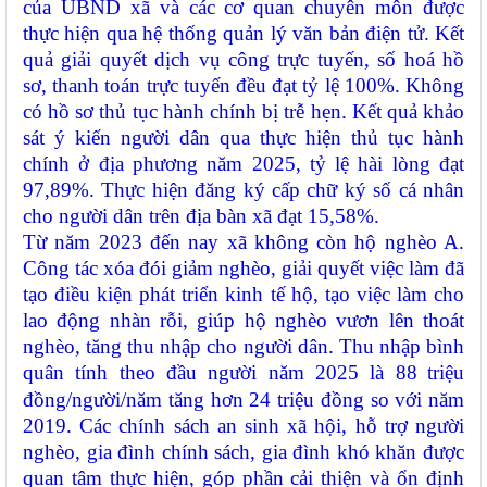
của UBND xã
và các cơ quan chuyên môn
được
thực hiện qua hệ thống quản lý văn bản
điện tử
. Kết
quả giải quyết dịch vụ công trực tuyến, số hoá hồ
sơ, thanh toán trực tuyến đều đạt tỷ lệ 100%. Không
có hồ sơ thủ tục hành chính bị trễ hẹn. Kết quả khảo
sát ý kiến người dân qua thực hiện thủ tục hành
chính ở địa phương năm 2025, tỷ lệ hài lòng đạt
97,89%. Thực hiện đăng ký cấp chữ ký số cá nhân
cho người dân trên địa bàn xã đạt 15,58%.
Từ năm 2023 đến nay xã không còn hộ nghèo A.
Công tác xóa đói giảm nghèo, giải quyết việc làm đã
tạo điều kiện phát triển kinh tế hộ, tạo việc làm cho
lao động nhàn rỗi, giúp hộ nghèo vươn lên thoát
nghèo, tăng thu nhập cho người dân.
Thu nhập bình
quân tính theo đầu người năm 2025 là 88
triệu
đồng/người/năm tăng hơn 24 triệu đồng so với năm
2019.
Các chính sách an sinh xã hội, hỗ trợ người
nghèo, gia đình chính sách, gia đình khó khăn được
quan tâm thực hiện
,
góp phần cải thiện và ổn định