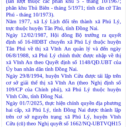
(lần lượt thuộc các phân khu 5 - tháng 10/1967;
phân khu Thủ Biên - tháng 5/1971; tỉnh căn cứ Tân
Phú - tháng 10/1973).
Năm 1977, xã Lý Lịch đổi tên thành xã Phú Lý,
trực thuộc huyện Tân Phú, tỉnh Đồng Nai.
Ngày 12/02/1987, Hội đồng Bộ trưởng ra quyết
định số 16-HĐBT
chuyển xã Phú Lý
thuộc huyện
Tân Phú
về
thị xã Vĩnh An
quản lý
và đến ngày
06/8/1988, xã Phú Lý chính thức được nhập về thị
xã Vĩnh An theo Quyết định số 1148/QĐ.UBT của
Ủy ban nhân dân tỉnh Đồng Nai.
Ngày
29/8/1994
, huyện Vĩnh Cửu được t
ái
lập trên
cơ sở giải thể thị xã Vĩnh An
(theo
Nghị định số
109/CP
của Chính phủ)
,
xã Phú Lý thuộc huyện
Vĩnh Cửu, tỉnh Đồng Nai.
Ngày 01/7/2025, thực hiện chính quyền địa phương
hai cấp, xã Phú Lý, tỉnh Đồng Nai được thành lập
trên cơ sở nguyên trạng xã Phú Lý, huyện Vĩnh
Cửu (cũ) theo Nghị quyết số 1662/NQ-UBTVQH15