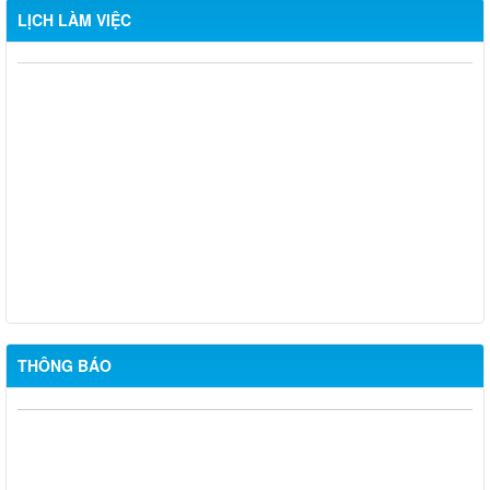
LỊCH LÀM VIỆC
Lịch làm việc của UBND xã Phú Lý từ ngày 24/11 đến ngày
28/11/2025
Lịch làm việc của UBND xã Phú Lý từ ngày 17/11 đến ngày
21/11/2025
Lịch làm việc của UBND xã Phú Lý từ ngày 10/11 đến ngày
16/11/2025
Lịch làm việc tuần của UBND xã Phú Lý từ ngày 03/11 đến
ngày 07/11/2025
THÔNG BÁO
UBND XÃ PHÚ LÝ HỌP THÔNG QUA DỰ THẢO PHƯƠNG ÁN
SẮP XẾP ẤP TRÊN ĐỊA BÀN XÃ
CẢNH BÁO VÀ KHUYẾN CÁO KHÔNG SỬ DỤNG SẢN PHẨM