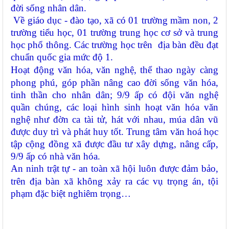
đời sống nhân dân.
Về giáo dục - đào tạo
, x
ã có 01 trường
m
ầm
n
on, 2
trường tiểu học, 01 trường trung học cơ sở và trung
học phổ thông
. Các trường học trên địa bàn đều đạt
chuẩn quốc gia mức độ 1
.
Hoạt động văn hóa
,
văn nghệ,
thể thao ngày càng
phong phú, góp phần nâng cao đời sống văn hóa,
tinh thần cho nhân dân
;
9/9 ấp có đội văn nghệ
quần chúng, các loại hình sinh hoạt văn hóa văn
nghệ như đờn ca tài tử, hát với nhau, múa dân vũ
được duy trì và phát huy tốt. Trung tâm văn hoá học
tập cộng đồng xã được đầu tư xây dựng, nâng cấp,
9/9 ấp có nhà văn hóa.
A
n ninh trật tự - an toàn xã hội
luôn được đảm bảo,
trên địa bàn xã không xảy ra các vụ trọng án, tội
phạm đặc biệt nghiêm trọng…