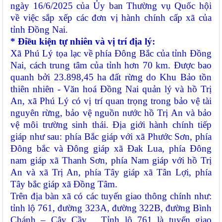
ngày 16/6/2025 của Ủy ban Thường vụ Quốc hội
về việc sắp xếp các đơn vị hành chính cấp xã của
tỉnh Đồng Nai.
* Điều kiện tự nhiên và vị trí địa lý:
Xã
Phú Lý tọa lạc về phía
Đ
ông
B
ắc của
tỉnh Đồng
Nai
, cách trung tâm
của tỉnh
hơn 70 km. Được bao
quanh bởi 23.898,45 ha đất rừng do Khu Bảo tồn
thiên nhiên
- V
ăn hoá Đồng Nai quản lý và hồ Trị
An, xã Phú Lý có vị trí quan trọng trong bảo vệ tài
nguyên rừng, bảo vệ nguồn nước hồ Trị An và bảo
vệ môi trường sinh thái. Địa giới hành chính tiếp
giáp như sau:
p
hía Bắc giáp với xã Phước Sơn
, p
hía
Đông bắc và Đông giáp
xã Đak Lua
, p
hía Đông
nam giáp xã Thanh Sơn
, p
hía Nam giáp với hồ Trị
An và xã Trị An
, p
hía Tây giáp xã Tân Lợi
, p
hía
Tây bắc giáp xã Đồng Tâm
.
Trên địa bàn xã có các tuyến giao thông chính như:
tỉnh lộ 761, đường 323A, đường 322B, đường Bình
Chánh
– Cây Cầy
… Tỉnh lộ 761 là tuyến giao