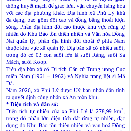
thông huyết mạch để giao lưu, vận chuyển hàng hóa
với các địa phương khác. Địa hình xã Phú Lý khá
đa dạng, bao gồm đồi cao và đồng bằng thoải lượn
sóng. Phần địa hình đồi cao thuộc khu vực rừng tự
nhiên do Khu Bảo tồn
t
hiên nhiên và Văn hóa Đồng
Nai quản lý, phần địa hình đồi thoải ở phía
N
am
thuộc khu vực xã quản lý. Điạ bàn xã có nhiều
suối,
trong đó có 03 con suối lớn là suối Ràng, suối Sa
Mách, suối Koop.
Trên địa bàn xã có Di tích Căn cứ Trung ương Cục
miền Nam (1961 – 1962) và Nghĩa trang liệt sĩ Mã
Đà.
Năm 2026, xã Phú Lý được Uỷ ban nhân dân tỉnh
ra quyết định công nhận xã An toàn khu.
*
Diện tích và dân số:
2
Diện tích tự nhiên của xã Phú Lý
là
27
8,99 km
,
trong đó phần lớn diện tích đất rừng tự nhiên, đặc
dụng
do Khu Bảo tồn thiên nhiên và văn hoá Đồng