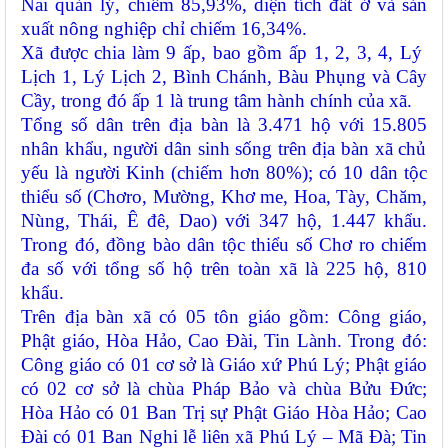
Nai quả
n lý, chiếm
85
,
93
%, diện tích đất ở và sản
xuất nông nghiệp chỉ chiếm
16
,
3
4%.
Xã được chia làm 9 ấp, bao gồm ấp 1, 2, 3, 4, Lý
Lịch 1, Lý Lịch 2, Bình Chánh, Bàu Phụng và Cây
Cầy, trong đó ấp 1 là trung tâm hành chính của xã.
Tổng số dân trên địa bàn là 3.
471
hộ
với
1
5.805
nhân khẩu,
người dân sinh sống trên địa bàn xã
chủ
yếu là người
Kinh
(chiếm hơn
8
0%)
; có 10 dân tộc
thiểu số (Chơro, Mường, Khơ me, Hoa, Tày, Chăm,
Nùng, Thái, Ê đê, Dao) với 347 hộ, 1.447 khẩu.
Trong đó, đồng bào dân tộc thiểu số Chơ ro chiếm
đa số với tổng số hộ trên toàn xã là 225 hộ, 810
khẩu.
Trên địa bàn xã có 05 tôn giáo gồm: Công giáo,
Phật giáo, Hòa Hảo, Cao Đài, Tin Lành. Trong đó:
Công giáo có 01 cơ sở là Giáo xứ Phú Lý; Phật giáo
có 02 cơ sở là chùa Pháp Bảo và chùa Bửu Đức;
Hòa Hảo có 01 Ban Trị sự Phật Giáo Hòa Hảo; Cao
Đài có 01 Ban Nghi lễ liên xã Phú Lý – Mã Đà; Tin