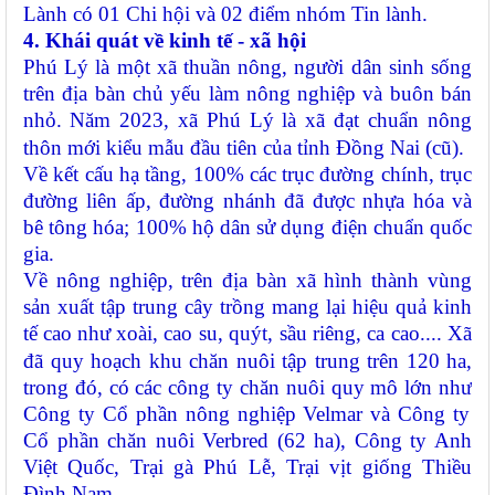
Lành có 01 Chi hội và 02 điểm nhóm Tin lành.
4. Khái quát về kinh tế - xã hội
Phú
Lý
là một xã thuần nông, người dân sinh sống
trên địa bàn chủ yếu làm nông nghiệp và buôn bán
nhỏ.
Năm 2023, xã Phú Lý là xã đạt chuẩn nông
thôn mới kiểu mẫu đầu tiên của tỉnh Đồng Nai (cũ).
Về k
ết cấu hạ tầng
, 100%
các trục đường chính, trục
đường liên ấp, đường nhánh đã được nhựa hóa và
bê tông hóa
;
100% hộ dân sử dụng điện
chuẩn quốc
gia.
Về
nông nghiệp
, t
rên địa bàn xã hình thành vùng
sản xuất tập trung
cây trồng
mang lại
hiệu quả kinh
tế cao
như xoài, cao su, quýt, sầu riêng, ca cao...
.
X
ã
đã quy hoạch khu chăn nuôi tập trung trên 120 ha,
trong đó,
có các công ty chăn nuôi quy mô lớn như
Công ty Cổ phần nông nghiệp Velmar và Công ty
Cổ phần chăn nuôi Verbred
(
62 ha
), C
ông ty Anh
Việt Quốc,
T
rại gà Phú Lễ
, T
rại vịt giống Thiều
Đình
Nam.