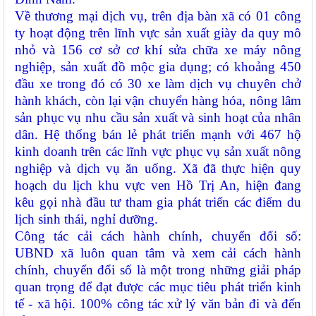
Về thương mại dịch vụ
, t
rên địa bàn xã có
01 công
ty
hoạt động trên lĩnh vực
sản xuất giày da quy mô
nhỏ và 156 cơ sở cơ khí sửa chữa xe máy nông
nghiệp, sản xuất đồ mộc gia dụng; có khoảng 450
đầu xe trong đó có 30 xe làm dịch vụ chuyên chở
hành khách, còn lại vận chuyển hàng hóa, nông lâm
sản phục vụ nhu cầu sản xuất và sinh hoạt của nhân
dân. H
ệ thống bán lẻ phát triển mạnh với 467 hộ
kinh doanh trên các lĩnh vực
phục vụ sản xuất nông
nghiệp và dịch vụ ăn uống. Xã đã thực hiện quy
hoạch du lịch khu vực ven Hồ Trị An, hiện đang
kêu gọi nhà đầu tư tham gia phát triển các điểm du
lịch sinh thái, nghỉ dưỡng.
Công tác cải cách hành chính, chuyển đổi số:
UBND xã
luôn quan tâm và xem cải cách hành
chính, chuyển đổi số là một trong những giải pháp
quan trọng để đạt được các mục tiêu phát triển kinh
tế - xã hội.
1
00% công tác xử lý văn bản đi và đến