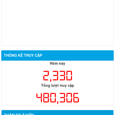
SỮA BỘT DÀNH CHO TRẺ SƠ SINH NARA ORGANICS WHOLE
MILK ORGANIC POWDERED INFANT FORMULA
THÔNG BÁO VỀ VIỆC HẠN CHẾ TẢI TRỌNG PHƯƠNG TIỆN
LƯU THÔNG TRÊN CÁC TUYẾN ĐƯỜNG, CẦU DO KHU BẢO
TỒN THIÊN NHIÊN – VĂN HÓA ĐỒNG NAI QUẢN LÝ
triển khai chỉ thị 01/CT-UBND ngày 13/5/2026
THỐNG KÊ TRUY CẬP
Hôm nay
2,330
Tổng lượt truy cập
480,306