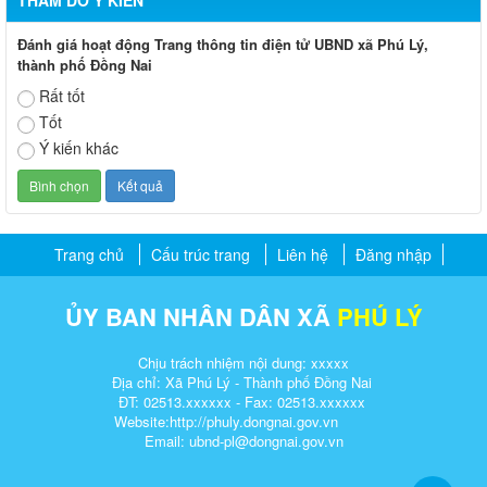
THĂM DÒ Ý KIẾN
Đánh giá hoạt động Trang thông tin điện tử UBND xã Phú Lý,
thành phố Đồng Nai
Rất tốt
Tốt
Ý kiến khác
Trang chủ
Cấu trúc trang
Liên hệ
Đăng nhập
ỦY BAN NHÂN DÂN XÃ
PHÚ LÝ
Chịu trách nhiệm nội dung: xxxxx
Địa chỉ: Xã Phú Lý - Thành phố Đồng Nai
ĐT: 02513.xxxxxx - Fax: 02513.xxxxxx
Website:http://phuly.dongnai.gov.vn
Email: ubnd-pl@dongnai.gov.vn​