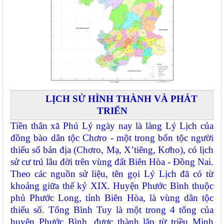
LỊCH SỬ HÌNH THÀNH VÀ PHÁT
TRIỂN
Tiền thân xã Phú Lý ngày nay là làng Lý Lịch của
đồng bào dân tộc Chơro - một trong bốn tộc người
thiểu số bản địa (Chơro, Mạ, X’tiêng, Kơho), có lịch
sử cư trú lâu đời trên vùng đất Biên Hòa - Đồng Nai.
Theo các nguồn sử liệu, tên gọi Lý Lịch đã có từ
khoảng giữa thế kỷ XIX. Huyện Phước Bình thuộc
phủ Phước Long, tỉnh Biên Hòa, là vùng dân tộc
thiểu số. Tổng Bình Tuy là một trong 4 tổng của
huyện Phước Bình, được thành lập từ triều Minh