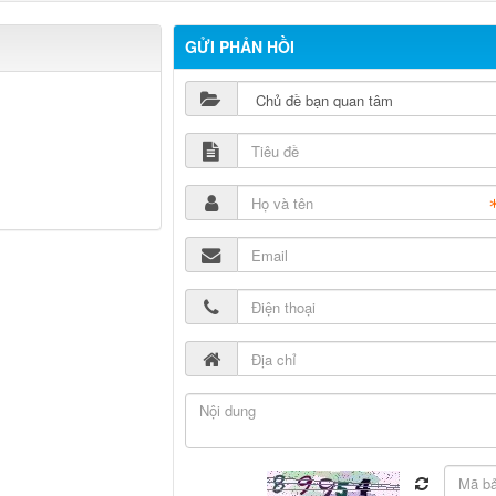
GỬI PHẢN HỒI