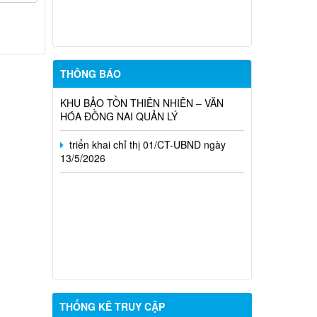
WHOLE MILK ORGANIC POWDERED
INFANT FORMULA
THÔNG BÁO VỀ VIỆC HẠN CHẾ TẢI
TRỌNG PHƯƠNG TIỆN LƯU THÔNG
TRÊN CÁC TUYẾN ĐƯỜNG, CẦU DO
THÔNG BÁO
KHU BẢO TỒN THIÊN NHIÊN – VĂN
HÓA ĐỒNG NAI QUẢN LÝ
triển khai chỉ thị 01/CT-UBND ngày
13/5/2026
THỐNG KÊ TRUY CẬP