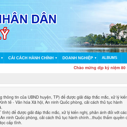
CẢI CÁCH HÀNH CHÍNH
DOANH NGHIỆP
ALBUMS
▼
▼
▼
Chào mừng dịp kỷ niệm 80 năm Cá
thông tin của UBND huyện, TP) để được giải đáp thắc mắc, xử lý kiến
 Kinh tế - Văn hóa Xã hội, An ninh Quốc phòng, cải cách thủ tục hành
ã.
nh) để được giải đáp thắc mắc, xử lý kiến nghị, phản ánh đối với các
, An ninh Quốc phòng, cải cách thủ tục hành chính...thuộc thẩm quyền 
ọc cấp tỉnh.​