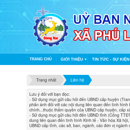
TRANG CHỦ
GIỚI THIỆU
TIN TỨC - SỰ KIỆN
▼
Trang nhất
Liên hệ
Lưu ý đối với bạn đọc​:
- Sử dụng mục gửi câu hỏi đến UBND cấp huyện (Trang 
phản ánh đối với các nội dung liên quan đến tình hìn​h
chính...thuộc thẩm quyền của UBND cấp huyện, cấp x
- Sử dụng mục gửi câu hỏi đến UBND tỉnh (Cổng TTĐT tỉ
dung liên quan đến tình hình Kinh tế - Văn hóa Xã hội
UBND cấp tỉnh, các sở, ban, ngành, các đơn vị ngành d