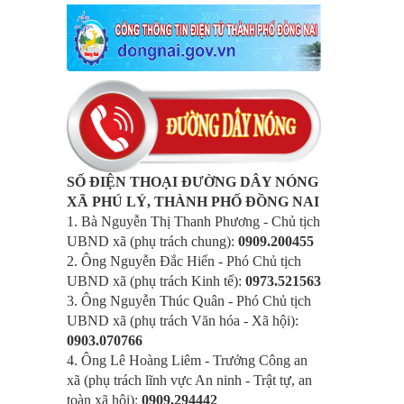
SỐ ĐIỆN THOẠI ĐƯỜNG DÂY NÓNG
XÃ PHÚ LÝ, THÀNH PHỐ ĐỒNG NAI
1. Bà Nguyễn Thị Thanh Phương - Chủ tịch
UBND xã (phụ trách chung):
0909.200455
2. Ông Nguyễn Đắc Hiển - Phó Chủ tịch
UBND xã (phụ trách Kinh tế):
0973.521563
3. Ông Nguyễn Thúc Quân - Phó Chủ tịch
UBND xã (phụ trách Văn hóa - Xã hội):
0903.070766
4. Ông Lê Hoàng Liêm - Trưởng Công an
xã (phụ trách lĩnh vực An ninh - Trật tự, an
toàn xã hội):
0909.294442