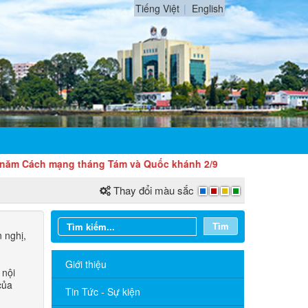
Tiếng Việt
English
ch mạng tháng Tám và Quốc khánh 2/9
Thay đổi màu sắc
Tìm
 nghị,
Giới thiệu
 nội
của
Tin Tức - Sự kiện